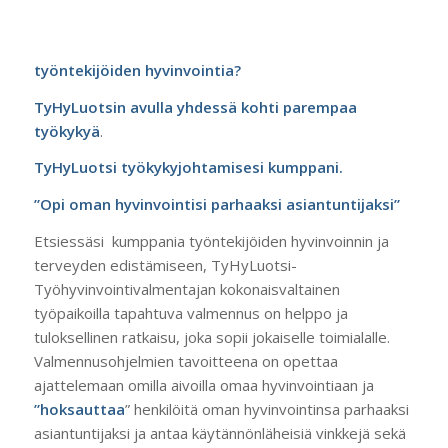
työntekijöiden hyvinvointia?
TyHyLuotsin avulla yhdessä kohti parempaa
työkykyä
.
TyHyLuotsi työkykyjohtamisesi kumppani.
”Opi oman hyvinvointisi parhaaksi asiantuntijaksi”
Etsiessäsi kumppania työntekijöiden hyvinvoinnin ja
terveyden edistämiseen, TyHyLuotsi-
Työhyvinvointivalmentajan kokonaisvaltainen
työpaikoilla tapahtuva valmennus on helppo ja
tuloksellinen ratkaisu, joka sopii jokaiselle toimialalle.
Valmennusohjelmien tavoitteena on opettaa
ajattelemaan omilla aivoilla omaa hyvinvointiaan ja
”hoksauttaa
” henkilöitä oman hyvinvointinsa parhaaksi
asiantuntijaksi ja antaa käytännönläheisiä vinkkejä sekä