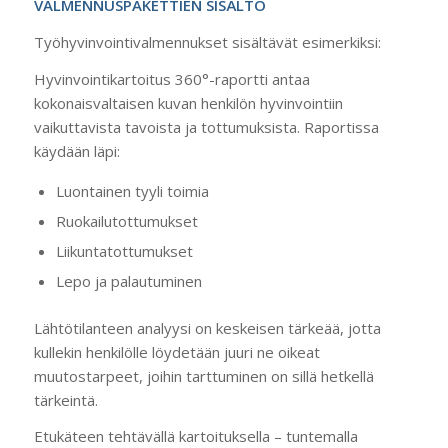
VALMENNUSPAKETTIEN SISÄLTÖ
Työhyvinvointivalmennukset sisältävät esimerkiksi:
Hyvinvointikartoitus 360°-raportti antaa
kokonaisvaltaisen kuvan henkilön hyvinvointiin
vaikuttavista tavoista ja tottumuksista. Raportissa
käydään läpi:
Luontainen tyyli toimia
Ruokailutottumukset
Liikuntatottumukset
Lepo ja palautuminen
Lähtötilanteen analyysi on keskeisen tärkeää, jotta
kullekin henkilölle löydetään juuri ne oikeat
muutostarpeet, joihin tarttuminen on sillä hetkellä
tärkeintä.
Etukäteen tehtävällä kartoituksella – tuntemalla