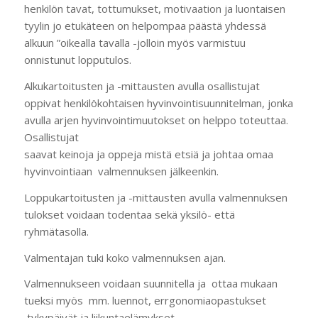
henkilön tavat, tottumukset, motivaation ja luontaisen
tyylin jo etukäteen on helpompaa päästä yhdessä
alkuun ”oikealla tavalla -jolloin myös varmistuu
onnistunut lopputulos.
Alkukartoitusten ja -mittausten avulla osallistujat
oppivat henkilökohtaisen hyvinvointisuunnitelman, jonka
avulla arjen hyvinvointimuutokset on helppo toteuttaa.
Osallistujat
saavat keinoja ja oppeja mistä etsiä ja johtaa omaa
hyvinvointiaan valmennuksen jälkeenkin.
Loppukartoitusten ja -mittausten avulla valmennuksen
tulokset voidaan todentaa sekä yksilö- että
ryhmätasolla.
Valmentajan tuki koko valmennuksen ajan.
Valmennukseen voidaan suunnitella ja ottaa mukaan
tueksi myös mm. luennot, errgonomiaopastukset
,tykypäivät ja liikuntaelämykset .