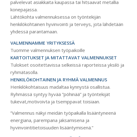
palvelevat asiakkaita kaupassa tai hitsaavat metallia
konepajassa.
Lähtökohta valmennuksessa on työntekijän
henkilökohtainen hyvinvointi ja terveys, jota lähdetään
yhdessä parantamaan.
VALMENNAMME YRITYKSESSÄ
Tuomme valmennuksen työpaikoille
KARTOITUKSET JA MITATTAVAT VALMENNUKSET
Tulokset osoitettavissa selkeissä raporteissa yksilö ja
ryhmätasolla.
HENKILÖKOHTAINEN JA RYHMÄ VALMENNUS
Henkilökohtaisuus madaltaa kynnystä osallistua.
Ryhmässä syntyy hyvää ”pöhinää” ja työntekijät
tukevat,motivoivta ja tsemppavat toisiaan.
”Valmennus näkyi meidän työpaikalla lisääntyneenä
energiana, parempana jaksamisena ja
hyvinvointitietoisuuden lisääntymisenä.”