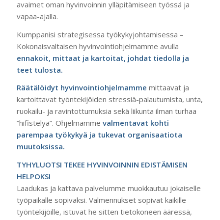
avaimet oman hyvinvoinnin ylläpitämiseen työssä ja
vapaa-ajalla.
Kumppanisi strategisessa työkykyjohtamisessa –
Kokonaisvaltaisen hyvinvointiohjelmamme avulla
ennakoit, mittaat ja kartoitat, johdat tiedolla ja
teet tulosta.
Räätälöidyt hyvinvointiohjelmamme
mittaavat ja
kartoittavat työntekijöiden stressiä-palautumista, unta,
ruokailu- ja ravintottumuksia sekä liikunta ilman turhaa
”hifistelyä”. Ohjelmamme
valmentavat kohti
parempaa työkykyä ja tukevat organisaatiota
muutoksissa.
TYHYLUOTSI TEKEE HYVINVOINNIN EDISTÄMISEN
HELPOKSI
Laadukas ja kattava palvelumme muokkautuu jokaiselle
työpaikalle sopivaksi. Valmennukset sopivat kaikille
työntekijöille, istuvat he sitten tietokoneen ääressä,