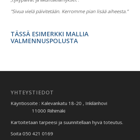
”Sivua vielä päivitetään. Kerromme pian lisää aiheesta.”
TÄSSÄ ESIMERKKI MALLIA
VALMENNUSPOLUSTA
YHTEYSTIEDOT
Käyntiosoite : Kalevankatu 18-20 , Inkilänhovi
11000 Riihimäki
Kartoitetaan tarpeesi ja suunnitellaan hyvä toteutus.
Soita 050 421 0169