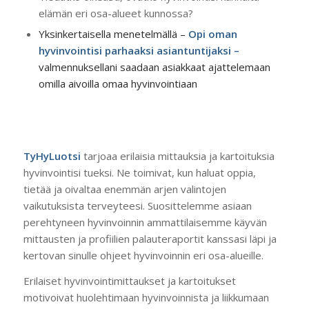
elämän eri osa-alueet kunnossa?
Yksinkertaisella menetelmällä –
Opi oman
hyvinvointisi parhaaksi asiantuntijaksi –
valmennuksellani saadaan asiakkaat ajattelemaan
omilla aivoilla omaa hyvinvointiaan
TyHyLuotsi
tarjoaa erilaisia mittauksia ja kartoituksia
hyvinvointisi tueksi. Ne toimivat, kun haluat oppia,
tietää ja oivaltaa enemmän arjen valintojen
vaikutuksista terveyteesi. Suosittelemme asiaan
perehtyneen hyvinvoinnin ammattilaisemme käyvän
mittausten ja profiilien palauteraportit kanssasi läpi ja
kertovan sinulle ohjeet hyvinvoinnin eri osa-alueille.
Erilaiset hyvinvointimittaukset ja kartoitukset
motivoivat huolehtimaan hyvinvoinnista ja liikkumaan