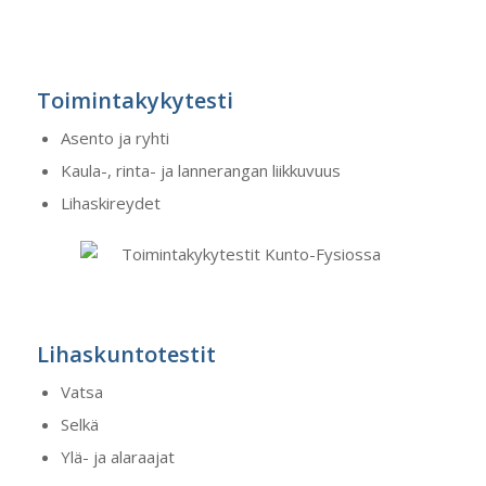
Toimintakykytesti
Asento ja ryhti
Kaula-, rinta- ja lannerangan liikkuvuus
Lihaskireydet
Lihaskuntotestit
Vatsa
Selkä
Ylä- ja alaraajat