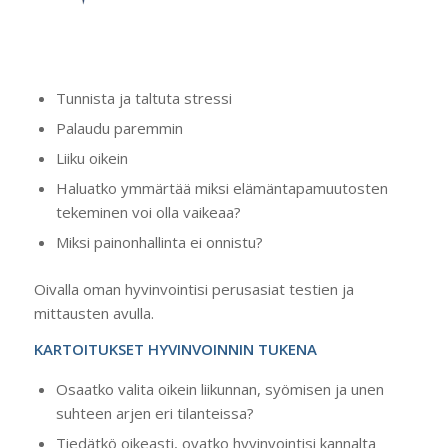
Tunnista ja taltuta stressi
Palaudu paremmin
Liiku oikein
Haluatko ymmärtää miksi elämäntapamuutosten
tekeminen voi olla vaikeaa?
Miksi painonhallinta ei onnistu?
Oivalla oman hyvinvointisi perusasiat testien ja
mittausten avulla.
KARTOITUKSET HYVINVOINNIN TUKENA
Osaatko valita oikein liikunnan, syömisen ja unen
suhteen arjen eri tilanteissa?
Tiedätkö oikeasti, ovatko hyvinvointisi kannalta