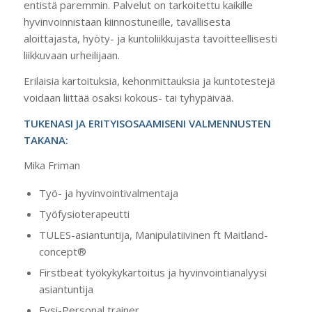
entistä paremmin. Palvelut on tarkoitettu kaikille
hyvinvoinnistaan kiinnostuneille, tavallisesta
aloittajasta, hyöty- ja kuntoliikkujasta tavoitteellisesti
liikkuvaan urheilijaan.
Erilaisia kartoituksia, kehonmittauksia ja kuntotestejä
voidaan liittää osaksi kokous- tai tyhypäivää.
TUKENASI JA ERITYISOSAAMISENI VALMENNUSTEN
TAKANA:
Mika Friman
Työ- ja hyvinvointivalmentaja
Työfysioterapeutti
TULES-asiantuntija, Manipulatiivinen ft Maitland-
concept®
Firstbeat työkykykartoitus ja hyvinvointianalyysi
asiantuntija
Fysi-Personal trainer